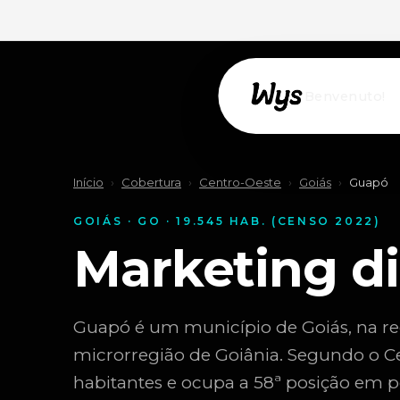
Willkommen!
Início
›
Cobertura
›
Centro-Oeste
›
Goiás
›
Guapó
GOIÁS · GO · 19.545 HAB. (CENSO 2022)
Marketing d
Guapó é um município de Goiás, na re
microrregião de Goiânia. Segundo o C
habitantes e ocupa a 58ª posição em 