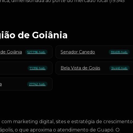
nica, dimensionada ao porte do mercado local (19.545
ião de Goiânia
 de Goiânia
Senador Canedo
527.796 hab.
155.635 hab.
Bela Vista de Goiás
71.916 hab.
34.445 hab.
a
27.742 hab.
om marketing digital, sites e estratégia de crescimento
polis, o que aproxima o atendimento de Guapó. O