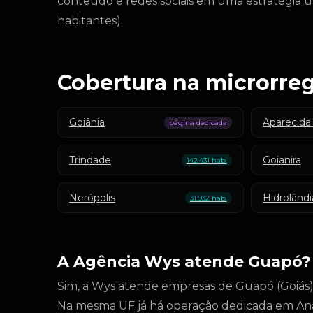
conteúdo e redes sociais em uma estratégia ú
habitantes).
Cobertura na microrreg
Goiânia
Aparecida
página dedicada
Trindade
Goianira
142.431 hab.
Nerópolis
Hidrolândi
31.932 hab.
A Agência Wys atende Guapó?
Sim, a Wys atende empresas de Guapó (Goiás) c
Na mesma UF já há operação dedicada em Aná