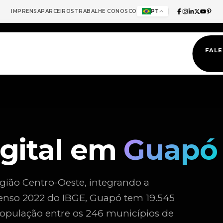
IMPRENSA
PARCEIROS
TRABALHE CONOSCO
PT
FAL
igital em
Guapó
gião Centro-Oeste, integrando a
enso 2022 do IBGE, Guapó tem 19.545
população entre os 246 municípios de