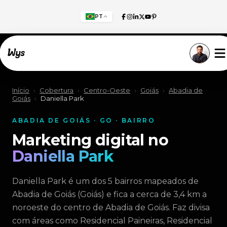
PT
Willkommen!
Início
›
Cobertura
›
Centro-Oeste
›
Goiás
›
Abadia de
Goiás
›
Daniella Park
ABADIA DE GOIÁS · GO · BAIRRO
Marketing digital no
Daniella Park
Daniella Park é um dos 5 bairros mapeados de
Abadia de Goiás (Goiás) e fica a cerca de 3,4 km a
noroeste do centro de Abadia de Goiás. Faz divisa
com áreas como Residencial Paineiras, Residencial