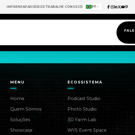
IMPRENSA
PARCEIROS
TRABALHE CONOSCO
PT
Sorocaba
FAL
MENU
ECOSSISTEMA
Home
Podcast Studio
Quem Somos
Photo Studio
Soluções
3D Farm Lab
Showcase
WYS Event Space