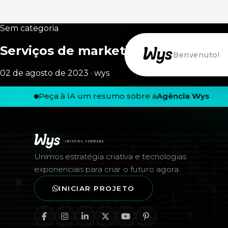
Sem categoria
Serviços de marketing digital em 
Willkommen!
02 de agosto de 2023 · wys
Peça à IA um resumo sobre a
Agência Wys
Rodapé — Agência Wys
Unimos estratégia criativa e tecnologias
exponenciais para criar o futuro agora.
INICIAR PROJETO