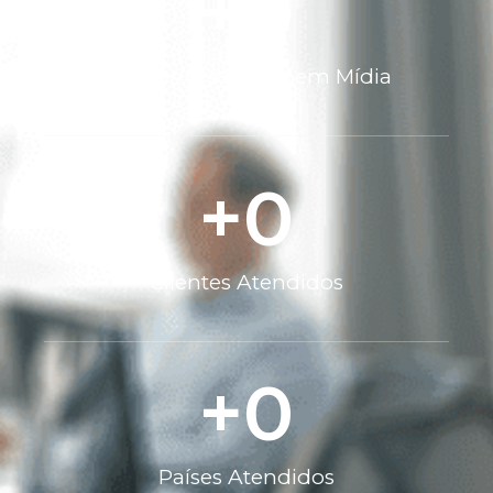
+
0
Milhões Investidos em Mídia
+
0
Clientes Atendidos
+
0
Países Atendidos