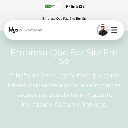
PT
Empresa Que Faz Site Em Sp
+55 (11) 3198-9073
Willkommen!
Empresa Que Faz Site Em
Sp
Criação de Site e Loja Virtual que ajuda
líderes visionários a construírem marcas
verdadeiras que alinham Propósito,
Identidade, Cultura e Serviços.