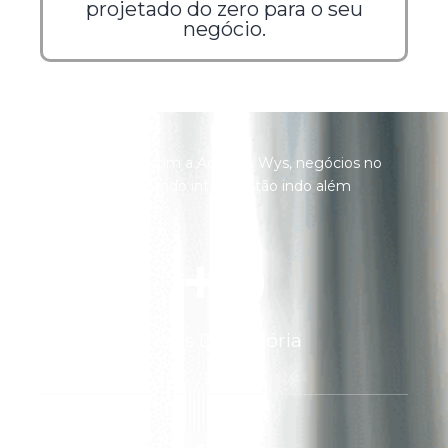
projetado do zero para o seu
negócio.
Junto com a Agência Wys, negócios no
mundo inteiro estão indo além
+
0
Anos De História