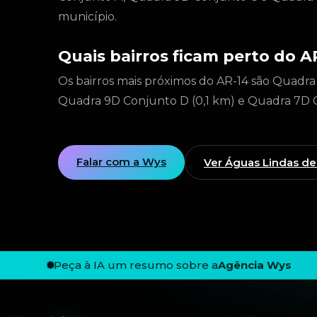
município.
Quais bairros ficam perto do A
Os bairros mais próximos do AR-14 são Quadra
Quadra 9D Conjunto D (0,1 km) e Quadra 7D C
Falar com a Wys
Ver Águas Lindas de
Peça à IA um resumo sobre a
Agência Wys