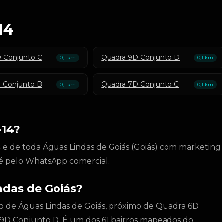
14
 Conjunto C
Quadra 9D Conjunto D
0,1 km
0,1 km
 Conjunto B
Quadra 7D Conjunto C
0,1 km
0,1 km
-14?
 e de toda Águas Lindas de Goiás (Goiás) com marketing
to é pelo WhatsApp comercial.
ndas de Goiás?
tro de Águas Lindas de Goiás, próximo de Quadra 6D
9D Conjunto D. É um dos 61 bairros mapeados do