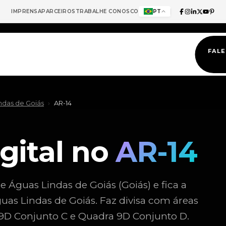
IMPRENSA
PARCEIROS
TRABALHE CONOSCO
PT
FAL
ndas de Goiás
›
AR-14
gital no
AR-14
 Águas Lindas de Goiás (Goiás) e fica a
uas Lindas de Goiás. Faz divisa com áreas
D Conjunto C e Quadra 9D Conjunto D.