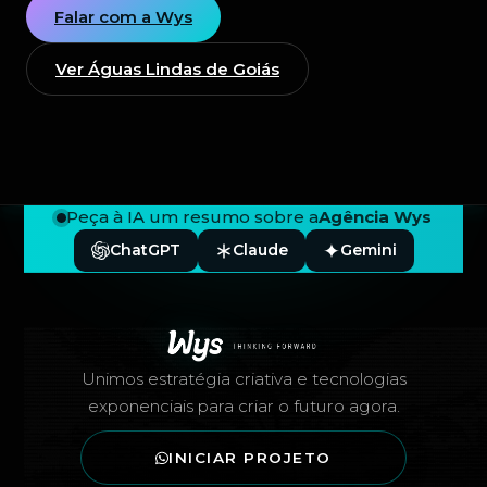
Falar com a Wys
Ver Águas Lindas de Goiás
Peça à IA um resumo sobre a
Agência Wys
ChatGPT
Claude
Gemini
Rodapé — Agência Wys
Unimos estratégia criativa e tecnologias
exponenciais para criar o futuro agora.
INICIAR PROJETO