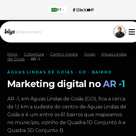
PT
Willkommen!
Início
›
Cobertura
›
Centro-Oeste
›
Goiás
›
Águas Lindas
de Goiás
›
AR -1
ÁGUAS LINDAS DE GOIÁS · GO · BAIRRO
Marketing digital no
AR -1
AR -1, em Águas Lindas de Goiás (GO), fica a cerca
de 1,1 km a sudeste do centro de Águas Lindas de
Goiás e é um entre os 61 bairros que mapeamos
no município, vizinho de Quadra 1D Conjunto A e
Quadra 3D Conjunto B.