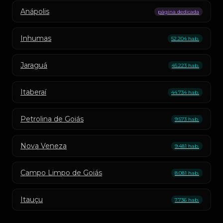
Anápolis
página dedicada
Inhumas
52.204 hab.
Jaraguá
45.223 hab.
Itaberaí
44.734 hab.
Petrolina de Goiás
9.573 hab.
Nova Veneza
9.481 hab.
Campo Limpo de Goiás
8.081 hab.
Itauçu
7.736 hab.