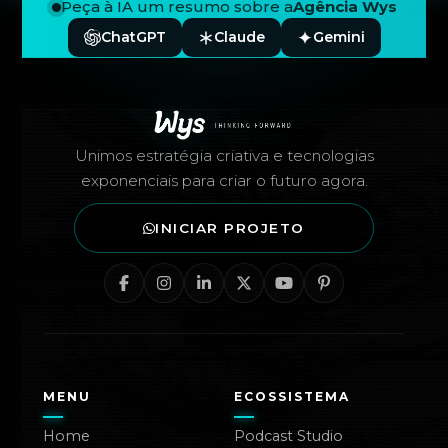
Peça à IA um resumo sobre a
Agência Wys
ChatGPT
Claude
Gemini
Rodapé — Agência Wys
Unimos estratégia criativa e tecnologias
exponenciais para criar o futuro agora.
INICIAR PROJETO
MENU
ECOSSISTEMA
Home
Podcast Studio