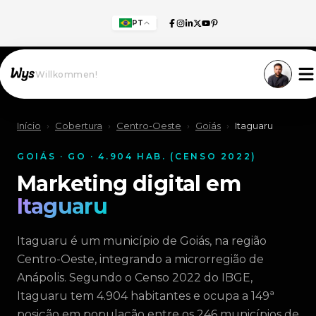
PT
Willkommen!
Início
›
Cobertura
›
Centro-Oeste
›
Goiás
›
Itaguaru
GOIÁS · GO · 4.904 HAB. (CENSO 2022)
Marketing digital em
Itaguaru
Itaguaru é um município de Goiás, na região
Centro-Oeste, integrando a microrregião de
Anápolis. Segundo o Censo 2022 do IBGE,
Itaguaru tem 4.904 habitantes e ocupa a 149ª
posição em população entre os 246 municípios de