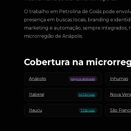
O trabalho em Petrolina de Goiás pode envol
presença em buscas locais, branding e identid
marketing e automação, sempre integrados, nu
microrregião de Anápolis.
Cobertura na microrreg
Anápolis
Inhumas
página dedicada
Itaberaí
Nova Ven
44.734 hab.
Itauçu
São Franci
7.736 hab.