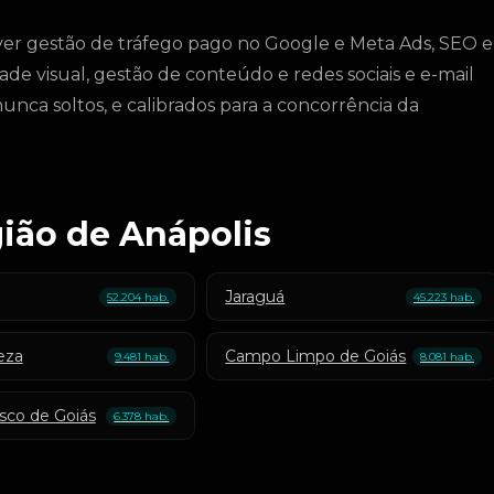
ver gestão de tráfego pago no Google e Meta Ads, SEO e
ade visual, gestão de conteúdo e redes sociais e e-mail
nca soltos, e calibrados para a concorrência da
ião de Anápolis
Jaraguá
52.204 hab.
45.223 hab.
eza
Campo Limpo de Goiás
9.481 hab.
8.081 hab.
sco de Goiás
6.378 hab.