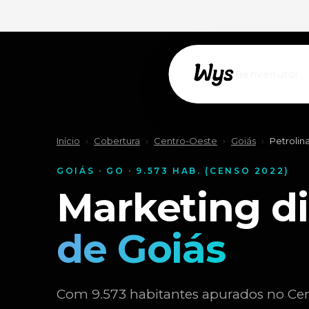
Willkommen!
Início
›
Cobertura
›
Centro-Oeste
›
Goiás
›
Petrolin
GOIÁS · GO · 9.573 HAB. (CENSO 2022)
Marketing d
de Goiás
Com 9.573 habitantes apurados no Cen