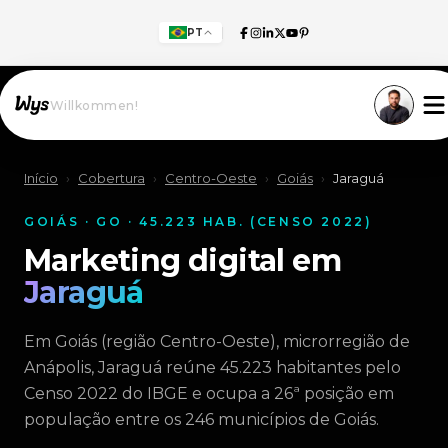
PT
Willkommen!
Início
›
Cobertura
›
Centro-Oeste
›
Goiás
›
Jaraguá
GOIÁS · GO · 45.223 HAB. (CENSO 2022)
Marketing digital em
Jaraguá
Em Goiás (região Centro-Oeste), microrregião de
Anápolis, Jaraguá reúne 45.223 habitantes pelo
Censo 2022 do IBGE e ocupa a 26ª posição em
população entre os 246 municípios de Goiás.