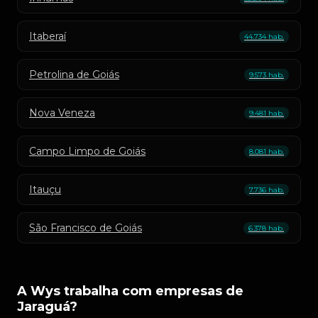
Itaberaí
44.734 hab.
Petrolina de Goiás
9.573 hab.
Nova Veneza
9.481 hab.
Campo Limpo de Goiás
8.081 hab.
Itauçu
7.736 hab.
São Francisco de Goiás
6.378 hab.
A Wys trabalha com empresas de
Jaraguá?