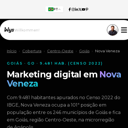
PT
Willkommen!
Início
›
Cobertura
›
Centro-Oeste
›
Goiás
›
Nova Veneza
GOIÁS · GO · 9.481 HAB. (CENSO 2022)
Marketing digital em
Nova
Veneza
Com 9.481 habitantes apurados no Censo 2022 do
IBGE, Nova Veneza ocupa a 101ª posição em
população entre os 246 municípios de Goiás e fica
em Goiás, região Centro-Oeste, na microrregião
de Anápolis.