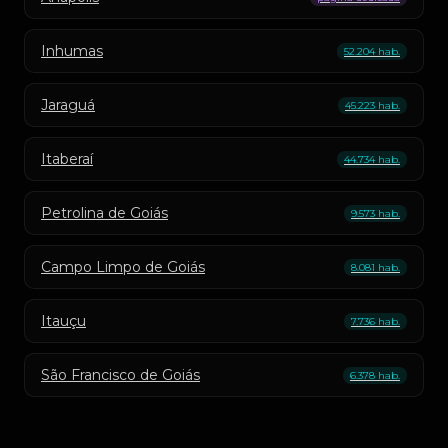
Inhumas
52.204 hab.
Jaraguá
45.223 hab.
Itaberaí
44.734 hab.
Petrolina de Goiás
9.573 hab.
Campo Limpo de Goiás
8.081 hab.
Itauçu
7.736 hab.
São Francisco de Goiás
6.378 hab.