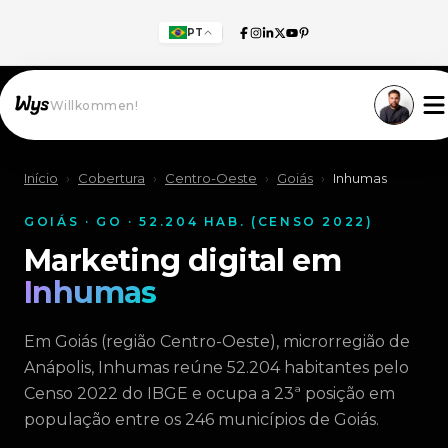
PT
Willkommen!
Início
›
Cobertura
›
Centro-Oeste
›
Goiás
›
Inhumas
GOIÁS · GO · 52.204 HAB. (CENSO 2022)
Marketing digital em
Inhumas
Em Goiás (região Centro-Oeste), microrregião de
Anápolis, Inhumas reúne 52.204 habitantes pelo
Censo 2022 do IBGE e ocupa a 23ª posição em
população entre os 246 municípios de Goiás.