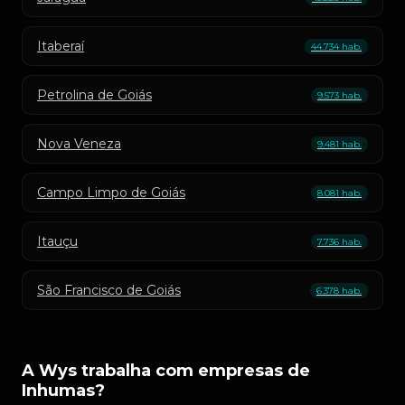
Itaberaí
44.734 hab.
Petrolina de Goiás
9.573 hab.
Nova Veneza
9.481 hab.
Campo Limpo de Goiás
8.081 hab.
Itauçu
7.736 hab.
São Francisco de Goiás
6.378 hab.
A Wys trabalha com empresas de
Inhumas?