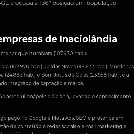
IBGE e ocupa a 136ª posição em população
 empresas de Inaciolândia
 menor que Itumbiara (107.970 hab.).
ara (107.970 hab.), Caldas Novas (98.622 hab.), Morrinhos
uba (24.883 hab.) e Bom Jesus de Goiás (23.958 hab.), e a
do integrado de captação e marca.
oiás inclui Anápolis e Goiânia, levando o conhecimento
fego pago no Google e Meta Ads, SEO e presença em
estão de conteúdo e redes sociais e e-mail marketing e