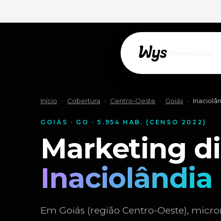
Willkommen!
Início
›
Cobertura
›
Centro-Oeste
›
Goiás
›
Inaciolâ
GOIÁS · GO · 5.954 HAB. (CENSO 2022)
Marketing di
Inaciolândia
Em Goiás (região Centro-Oeste), micro