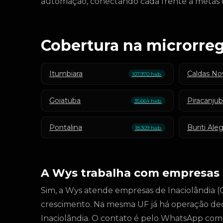
automação, conectando cada frente a metas de
Cobertura na microrre
Itumbiara
Caldas No
107.970 hab.
Goiatuba
Piracanju
35.664 hab.
Pontalina
Buriti Ale
18.309 hab.
A Wys trabalha com empresas 
Sim, a Wys atende empresas de Inaciolândia (Go
crescimento. Na mesma UF já há operação de
Inaciolândia. O contato é pelo WhatsApp come