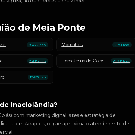
 aquisição de clientes e crescimento.
gião de Meia Ponte
vas
Morrinhos
98.622 hab.
51.351 hab.
ba
Bom Jesus de Goiás
24.883 hab.
23.958 hab.
gre
10.495 hab.
de Inaciolândia?
iás) com marketing digital, sites e estratégia de
dicada em Anápolis, o que aproxima o atendimento de
rcial.