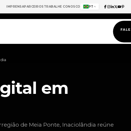
IMPRENSA
PARCEIROS
TRABALHE CONOSCO
PT
FAL
ndia
gital em
rregião de Meia Ponte, Inaciolândia reúne