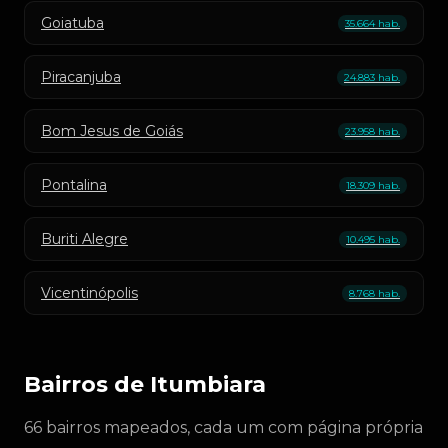
Goiatuba
35.664 hab.
Piracanjuba
24.883 hab.
Bom Jesus de Goiás
23.958 hab.
Pontalina
18.309 hab.
Buriti Alegre
10.495 hab.
Vicentinópolis
8.768 hab.
Bairros de Itumbiara
66 bairros mapeados, cada um com página própria