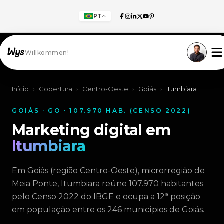
PT
Willkommen!
Início
›
Cobertura
›
Centro-Oeste
›
Goiás
›
Itumbiara
GOIÁS · GO · 107.970 HAB. (CENSO 2022)
Marketing digital em
Itumbiara
Em Goiás (região Centro-Oeste), microrregião de
Meia Ponte, Itumbiara reúne 107.970 habitantes
pelo Censo 2022 do IBGE e ocupa a 12ª posição
em população entre os 246 municípios de Goiás.