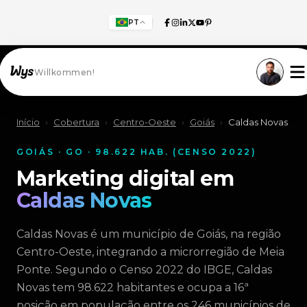
PT
Willkommen!
Início
›
Cobertura
›
Centro-Oeste
›
Goiás
›
Caldas Novas
GOIÁS · GO · 98.622 HAB. (CENSO 2022)
Marketing digital em
Caldas Novas
Caldas Novas é um município de Goiás, na região
Centro-Oeste, integrando a microrregião de Meia
Ponte. Segundo o Censo 2022 do IBGE, Caldas
Novas tem 98.622 habitantes e ocupa a 16ª
posição em população entre os 246 municípios de