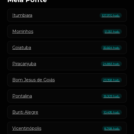
Itumbiara
107.970 hab.
Morrinhos
51.351 hab.
Goiatuba
35.664 hab.
Piracanjuba
24.883 hab.
Bom Jesus de Goiás
23.958 hab.
Pontalina
18.309 hab.
Buriti Alegre
10.495 hab.
Vicentinópolis
8.768 hab.