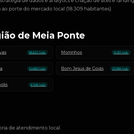
ratégia de dados e analytics e criação de sites e landin
ao porte do mercado local (18.309 habitantes).
gião de Meia Ponte
vas
Morrinhos
98.622 hab.
51.351 hab.
ba
Bom Jesus de Goiás
24.883 hab.
23.958 hab.
olis
8.768 hab.
ria de atendimento local.