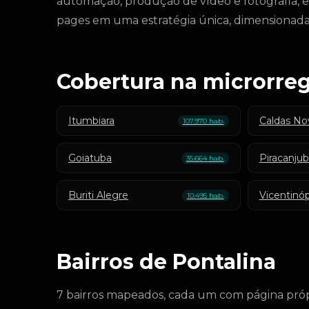
automação, produção de vídeo e fotografia, est
pages em uma estratégia única, dimensionada 
Cobertura na microrre
Itumbiara
Caldas No
107.970 hab.
Goiatuba
Piracanju
35.664 hab.
Buriti Alegre
Vicentinóp
10.495 hab.
Bairros de Pontalina
7 bairros mapeados, cada um com página próp