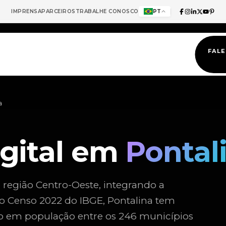
IMPRENSA
PARCEIROS
TRABALHE CONOSCO
PT
FAL
a
igital em
Pontal
 região Centro-Oeste, integrando a
o Censo 2022 do IBGE, Pontalina tem
ão em população entre os 246 municípios