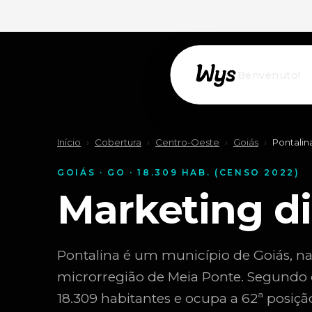
Willkommen!
Início
›
Cobertura
›
Centro-Oeste
›
Goiás
›
Pontalin
GOIÁS · GO · 18.309 HAB. (CENSO 2022)
Marketing d
Pontalina é um município de Goiás, na
microrregião de Meia Ponte. Segundo 
18.309 habitantes e ocupa a 62ª posiç