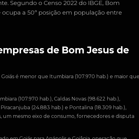
nte. Segundo o Censo 2022 do IBGE, Bom
e ocupa a 50ª posição em população entre
a empresas de Bom Jesus de
 Goiás é menor que Itumbiara (107.970 hab.) e maior qu
biara (107.970 hab.), Caldas Novas (98.622 hab.),
, Piracanjuba (24.883 hab.) e Pontalina (18.309 hab.),
, um mesmo eixo de consumo, fornecedores e disputa
do em Goiás para Anápolis e Goiânia, operação que