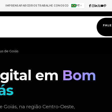
IMPRENSA
PARCEIROS
TRABALHE CONOSCO
PT
FAL
us de Goiás
igital em
Bom
ás
 Goiás, na região Centro-Oeste,