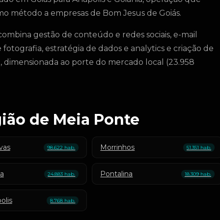
mo método a empresas de Bom Jesus de Goiás.
ombina gestão de conteúdo e redes sociais, e-mail
tografia, estratégia de dados e analytics e criação de
a, dimensionada ao porte do mercado local (23.958
gião de Meia Ponte
vas
Morrinhos
98.622 hab.
51.351 hab.
ba
Pontalina
24.883 hab.
18.309 hab.
olis
8.768 hab.