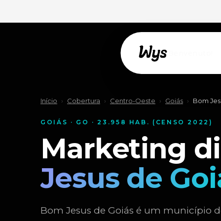
Willkommen!
Início
›
Cobertura
›
Centro-Oeste
›
Goiás
›
Bom Jes
GOIÁS · GO · 23.958 HAB. (CENSO 2022)
Marketing d
Jesus de Goi
Bom Jesus de Goiás é um município de