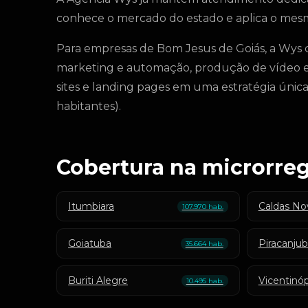
conhece o mercado do estado e aplica o mes
Para empresas de Bom Jesus de Goiás, a Wys c
marketing e automação, produção de vídeo e fo
sites e landing pages em uma estratégia únic
habitantes).
Cobertura na microrre
Itumbiara
Caldas No
107.970 hab.
Goiatuba
Piracanju
35.664 hab.
Buriti Alegre
Vicentinóp
10.495 hab.