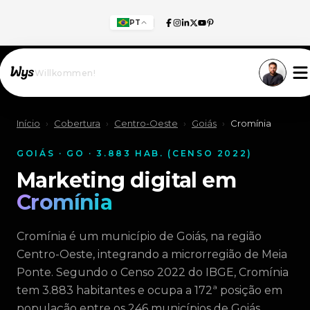
PT
Willkommen!
Início
›
Cobertura
›
Centro-Oeste
›
Goiás
›
Cromínia
GOIÁS · GO · 3.883 HAB. (CENSO 2022)
Marketing digital em
Cromínia
Cromínia é um município de Goiás, na região
Centro-Oeste, integrando a microrregião de Meia
Ponte. Segundo o Censo 2022 do IBGE, Cromínia
tem 3.883 habitantes e ocupa a 172ª posição em
população entre os 246 municípios de Goiás.