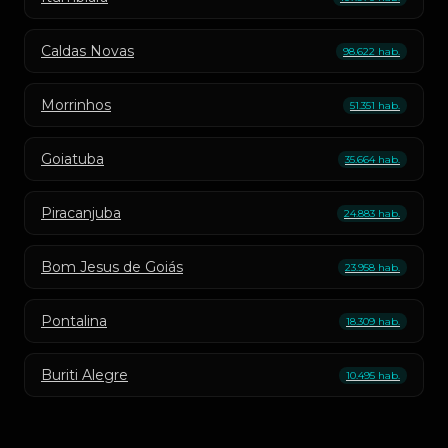
Caldas Novas
98.622 hab.
Morrinhos
51.351 hab.
Goiatuba
35.664 hab.
Piracanjuba
24.883 hab.
Bom Jesus de Goiás
23.958 hab.
Pontalina
18.309 hab.
Buriti Alegre
10.495 hab.