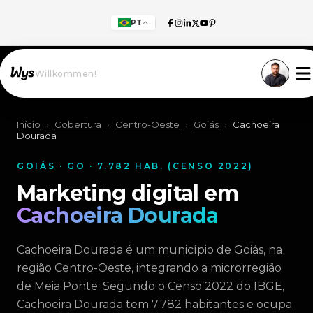
PT
Willkommen!
Início
›
Cobertura
›
Centro-Oeste
›
Goiás
›
Cachoeira
Dourada
GOIÁS · GO · 7.782 HAB. (CENSO 2022)
Marketing digital em
Cachoeira Dourada
Cachoeira Dourada é um município de Goiás, na
região Centro-Oeste, integrando a microrregião
de Meia Ponte. Segundo o Censo 2022 do IBGE,
Cachoeira Dourada tem 7.782 habitantes e ocupa