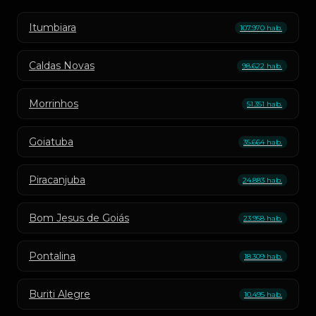
Itumbiara
107.970 hab.
Caldas Novas
98.622 hab.
Morrinhos
51.351 hab.
Goiatuba
35.664 hab.
Piracanjuba
24.883 hab.
Bom Jesus de Goiás
23.958 hab.
Pontalina
18.309 hab.
Buriti Alegre
10.495 hab.