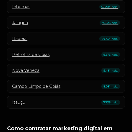
Inhumas
52.204 hab.
Jaraguá
45.223 hab.
Itaberaí
44.734 hab.
Petrolina de Goiás
9.573 hab.
Nova Veneza
9.481 hab.
Campo Limpo de Goiás
8.081 hab.
Itauçu
7.736 hab.
Como contratar marketing digital em