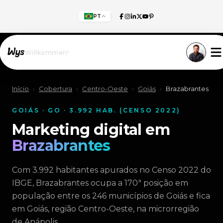
PT
Willkommen!
Início
›
Cobertura
›
Centro-Oeste
›
Goiás
›
Brazabrantes
GOIÁS · GO · 3.992 HAB. (CENSO 2022)
Marketing digital em
Brazabrantes
Com 3.992 habitantes apurados no Censo 2022 do
IBGE, Brazabrantes ocupa a 170ª posição em
população entre os 246 municípios de Goiás e fica
em Goiás, região Centro-Oeste, na microrregião
de Anápolis.