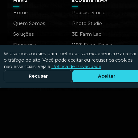
MENU
ECOSSISTEMA
Home
Podcast Studio
Quem Somos
Photo Studio
Soluções
3D Farm Lab
Showcase
WYS Event Space
🍪 Usamos cookies para melhorar sua experiência e analisar
Vídeos
o tráfego do site. Você pode aceitar ou recusar os cookies
Blog
não essenciais. Veja a
Política de Privacidade
.
Recusar
Aceitar
Fale Conosco
Cobertura
INOVAÇÃO
CONTATO
Dashboards & BI
Fale Conosco
Produtos Digitais
Imprensa
Integrações & APIs
Parceiros