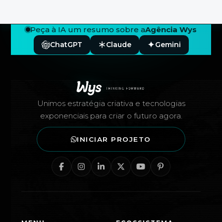
Peça à IA um resumo sobre a
Agência Wys
ChatGPT
Claude
Gemini
Rodapé — Agência Wys
Unimos estratégia criativa e tecnologias
exponenciais para criar o futuro agora.
INICIAR PROJETO