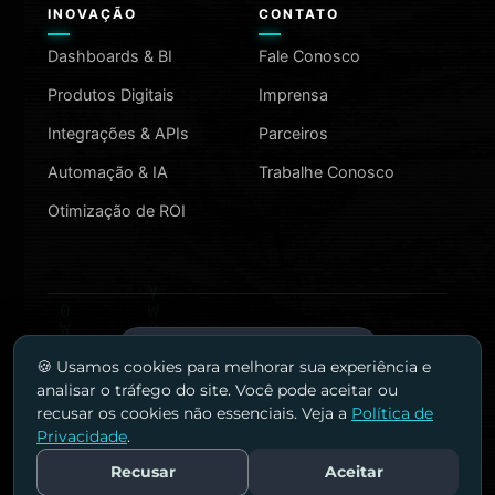
INOVAÇÃO
CONTATO
Dashboards & BI
Fale Conosco
Produtos Digitais
Imprensa
Integrações & APIs
Parceiros
Automação & IA
Trabalhe Conosco
Otimização de ROI
MAIS INFORMAÇÕES
🍪 Usamos cookies para melhorar sua experiência e
analisar o tráfego do site. Você pode aceitar ou
recusar os cookies não essenciais. Veja a
Política de
Privacidade
.
©
2026
Agência Wys. Todos os direitos reservados.
AGÊNCIA WYS LTDA | CNPJ 23.019.877/0001-20
Recusar
Aceitar
Fale Conosco
Privacidade
Termos