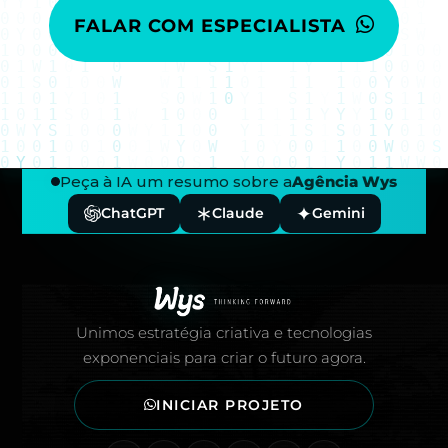
FALAR COM ESPECIALISTA
Peça à IA um resumo sobre a
Agência Wys
ChatGPT
Claude
Gemini
Rodapé — Agência Wys
Unimos estratégia criativa e tecnologias
exponenciais para criar o futuro agora.
INICIAR PROJETO