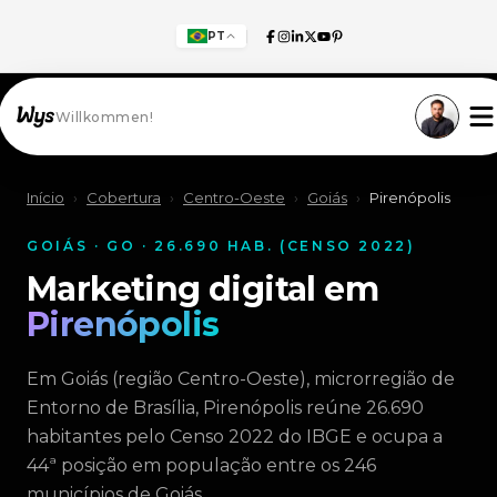
PT
Willkommen!
Início
›
Cobertura
›
Centro-Oeste
›
Goiás
›
Pirenópolis
GOIÁS · GO · 26.690 HAB. (CENSO 2022)
Marketing digital em
Pirenópolis
Em Goiás (região Centro-Oeste), microrregião de
Entorno de Brasília, Pirenópolis reúne 26.690
habitantes pelo Censo 2022 do IBGE e ocupa a
44ª posição em população entre os 246
municípios de Goiás.