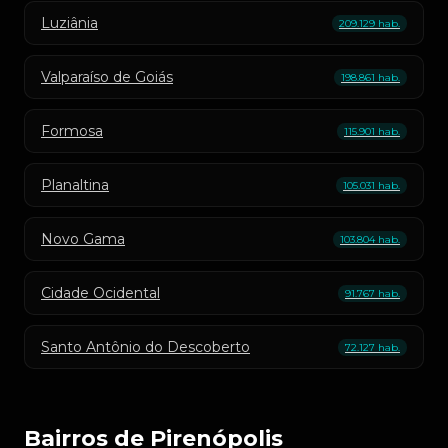
Luziânia
209.129 hab.
Valparaíso de Goiás
198.861 hab.
Formosa
115.901 hab.
Planaltina
105.031 hab.
Novo Gama
103.804 hab.
Cidade Ocidental
91.767 hab.
Santo Antônio do Descoberto
72.127 hab.
Bairros de Pirenópolis