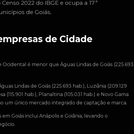
o Censo 2022 do IBGE e ocupa a 17ª
nicípios de Goiás.
 empresas de Cidade
de Ocidental é menor que Águas Lindas de Goiás (225.693
guas Lindas de Goiás (225.693 hab.), Luziânia (209.129
osa (115.901 hab.), Planaltina (105.031 hab.) e Novo Gama
como um único mercado integrado de captação e marca.
em Goiás inclui Anápolis e Goiânia, levando o
gócio.