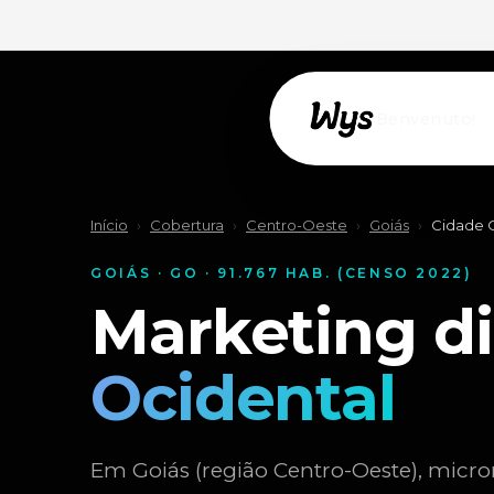
Willkommen!
Início
›
Cobertura
›
Centro-Oeste
›
Goiás
›
Cidade 
GOIÁS · GO · 91.767 HAB. (CENSO 2022)
Marketing d
Ocidental
Em Goiás (região Centro-Oeste), micror