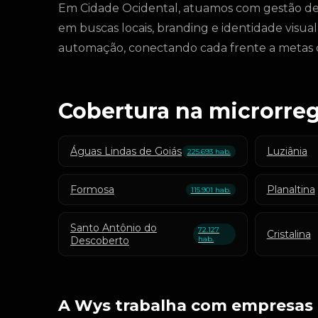
Em Cidade Ocidental, atuamos com gestão de
em buscas locais, branding e identidade visual
automação, conectando cada frente a metas de
Cobertura na microrreg
Águas Lindas de Goiás
Luziânia
225.693 hab.
Formosa
Planaltina
115.901 hab.
Santo Antônio do
72.127
Cristalina
Descoberto
hab.
A Wys trabalha com empresas 