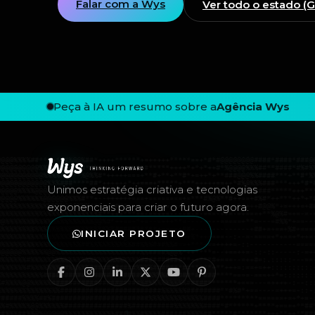
Falar com a Wys
Ver todo o estado (
Peça à IA um resumo sobre a
Agência Wys
Rodapé — Agência Wys
Unimos estratégia criativa e tecnologias
exponenciais para criar o futuro agora.
INICIAR PROJETO