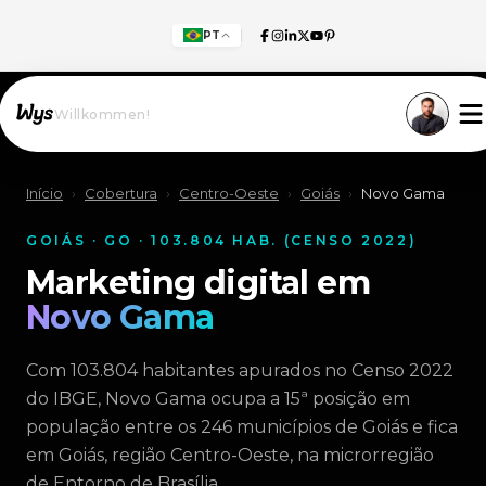
PT
Willkommen!
Início
›
Cobertura
›
Centro-Oeste
›
Goiás
›
Novo Gama
GOIÁS · GO · 103.804 HAB. (CENSO 2022)
Marketing digital em
Novo Gama
Com 103.804 habitantes apurados no Censo 2022
do IBGE, Novo Gama ocupa a 15ª posição em
população entre os 246 municípios de Goiás e fica
em Goiás, região Centro-Oeste, na microrregião
de Entorno de Brasília.