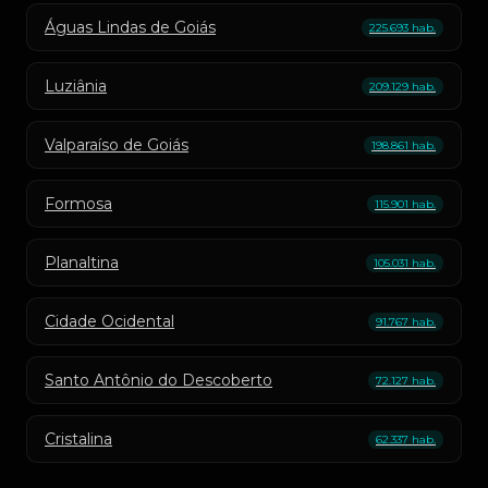
Águas Lindas de Goiás
225.693 hab.
Luziânia
209.129 hab.
Valparaíso de Goiás
198.861 hab.
Formosa
115.901 hab.
Planaltina
105.031 hab.
Cidade Ocidental
91.767 hab.
Santo Antônio do Descoberto
72.127 hab.
Cristalina
62.337 hab.