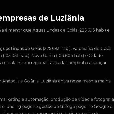
 empresas de Luziânia
nia é menor que Águas Lindas de Goiás (225.693 hab.) e
uas Lindas de Goiás (225.693 hab.), Valparaíso de Goiás
ina (105.031 hab.), Novo Gama (103.804 hab.) e Cidade
ssa escala microrregional faz cada campanha alcançar
 Anápolis e Goiânia; Luziânia entra nessa mesma malha
 marketing e automação, produção de vídeo e fotografia
tes e landing pages e gestão de tráfego pago no Google e
calibrados para a concorrência da microrregião de