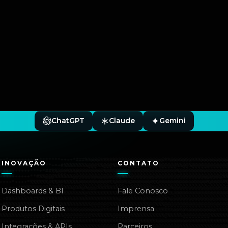
ChatGPT
Claude
Gemini
INOVAÇÃO
CONTATO
Dashboards & BI
Fale Conosco
Produtos Digitais
Imprensa
Integrações & APIs
Parceiros