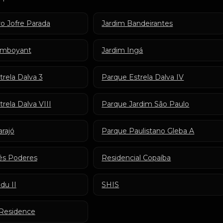
o Jofre Parada
Jardim Bandeirantes
amboyant
Jardim Ingá
rela Dalva 3
Parque Estrela Dalva IV
rela Dalva VIII
Parque Jardim São Paulo
rajó
Parque Paulistano Gleba A
ês Poderes
Residencial Copaíba
du II
SHIS
a Residence