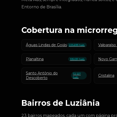
Entorno de Brasília.
Cobertura na microrreg
Águas Lindas de Goiás
Valparaíso
225.693 hab.
Planaltina
Novo Ga
105.031 hab.
Santo Antônio do
72.127
Cristalina
Descoberto
hab.
Bairros de Luziânia
23 bairros mapeados, cada um com página pró