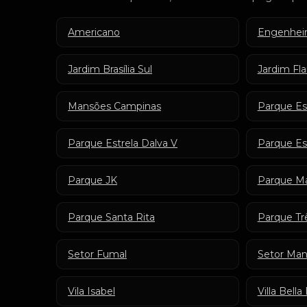
Americano
Engenheir
Jardim Brasília Sul
Jardim Fl
Mansões Campinas
Parque Est
Parque Estrela Dalva V
Parque Est
Parque JK
Parque Ma
Parque Santa Rita
Parque Tr
Setor Fumal
Setor Man
Vila Isabel
Villa Bell