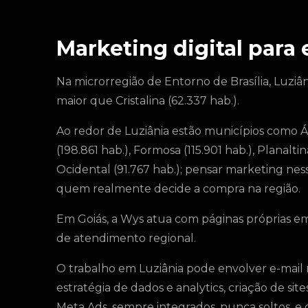
Marketing digital para
Na microrregião de Entorno de Brasília, Luziâ
maior que Cristalina (62.337 hab.).
Ao redor de Luziânia estão municípios como Ág
(198.861 hab.), Formosa (115.901 hab.), Planalt
Ocidental (91.767 hab.); pensar marketing ne
quem realmente decide a compra na região.
Em Goiás, a Wys atua com páginas próprias em
de atendimento regional.
O trabalho em Luziânia pode envolver e-mail
estratégia de dados e analytics, criação de si
Meta Ads, sempre integrados, nunca soltos, e 