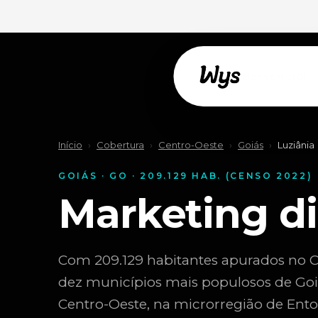
Willkommen!
Início
›
Cobertura
›
Centro-Oeste
›
Goiás
›
Luziânia
GOIÁS · GO · 209.129 HAB. (CENSO 2022)
Marketing d
Com 209.129 habitantes apurados no Ce
dez municípios mais populosos de Goiás
Centro-Oeste, na microrregião de Entor