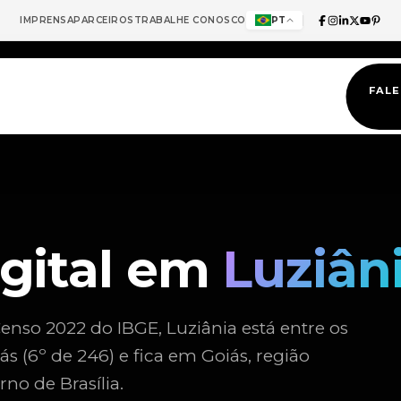
IMPRENSA
PARCEIROS
TRABALHE CONOSCO
PT
FAL
igital em
Luziân
nso 2022 do IBGE, Luziânia está entre os
 (6º de 246) e fica em Goiás, região
no de Brasília.