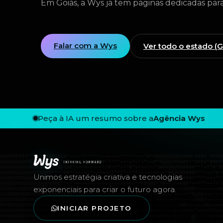
Em Goiás, a Wys já tem páginas dedicadas para
Falar com a Wys
Ver todo o estado (
Peça à IA um resumo sobre a
Agência Wys
Rodapé — Agência Wys
Unimos estratégia criativa e tecnologias
exponenciais para criar o futuro agora.
INICIAR PROJETO