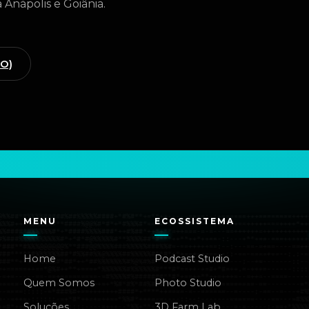
 Anápolis e Goiânia.
GO)
MENU
ECOSSISTEMA
Home
Podcast Studio
Quem Somos
Photo Studio
Soluções
3D Farm Lab