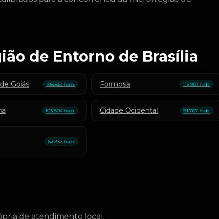
ião de Entorno de Brasília
 de Goiás
Formosa
198.861 hab.
115.901 hab.
ma
Cidade Ocidental
103.804 hab.
91.767 hab.
62.337 hab.
pria de atendimento local.