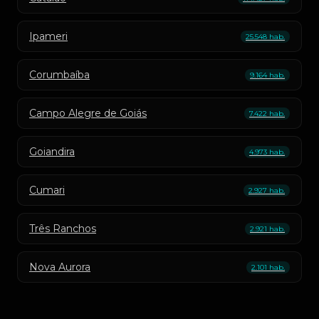
Ipameri
25.548 hab.
Corumbaíba
9.164 hab.
Campo Alegre de Goiás
7.422 hab.
Goiandira
4.973 hab.
Cumari
2.927 hab.
Três Ranchos
2.921 hab.
Nova Aurora
2.101 hab.