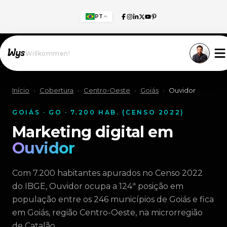
PT
Willkommen!
Início
›
Cobertura
›
Centro-Oeste
›
Goiás
›
Ouvidor
GOIÁS · GO · 7.200 HAB. (CENSO 2022)
Marketing digital em
Ouvidor
Com 7.200 habitantes apurados no Censo 2022
do IBGE, Ouvidor ocupa a 124ª posição em
população entre os 246 municípios de Goiás e fica
em Goiás, região Centro-Oeste, na microrregião
de Catalão.