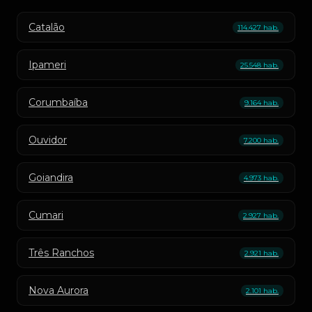
Catalão
114.427 hab.
Ipameri
25.548 hab.
Corumbaíba
9.164 hab.
Ouvidor
7.200 hab.
Goiandira
4.973 hab.
Cumari
2.927 hab.
Três Ranchos
2.921 hab.
Nova Aurora
2.101 hab.