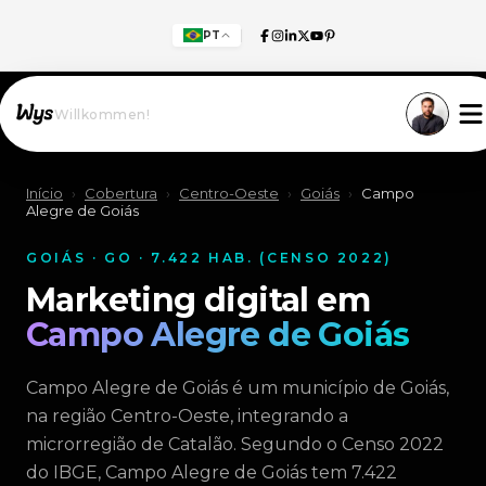
PT
Willkommen!
Início
›
Cobertura
›
Centro-Oeste
›
Goiás
›
Campo
Alegre de Goiás
GOIÁS · GO · 7.422 HAB. (CENSO 2022)
Marketing digital em
Campo Alegre de Goiás
Campo Alegre de Goiás é um município de Goiás,
na região Centro-Oeste, integrando a
microrregião de Catalão. Segundo o Censo 2022
do IBGE, Campo Alegre de Goiás tem 7.422