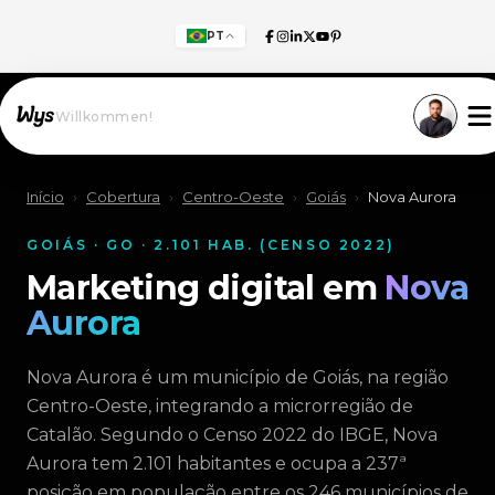
PT
Willkommen!
Início
›
Cobertura
›
Centro-Oeste
›
Goiás
›
Nova Aurora
GOIÁS · GO · 2.101 HAB. (CENSO 2022)
Marketing digital em
Nova
Aurora
Nova Aurora é um município de Goiás, na região
Centro-Oeste, integrando a microrregião de
Catalão. Segundo o Censo 2022 do IBGE, Nova
Aurora tem 2.101 habitantes e ocupa a 237ª
posição em população entre os 246 municípios de