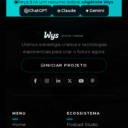
Peça à IA um resumo sobre a
Agência Wys
ChatGPT
Claude
Gemini
Rodapé — Agência Wys
Unimos estratégia criativa e tecnologias
exponenciais para criar o futuro agora.
INICIAR PROJETO
MENU
ECOSSISTEMA
Home
Podcast Studio