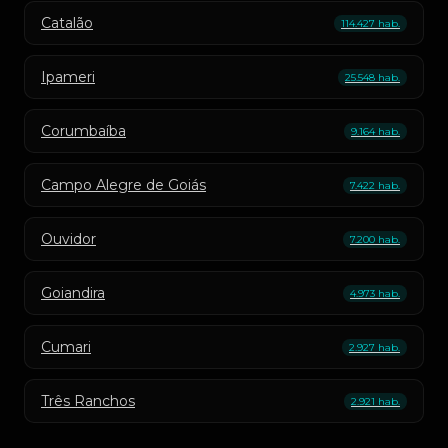
Catalão
114.427 hab.
Ipameri
25.548 hab.
Corumbaíba
9.164 hab.
Campo Alegre de Goiás
7.422 hab.
Ouvidor
7.200 hab.
Goiandira
4.973 hab.
Cumari
2.927 hab.
Três Ranchos
2.921 hab.