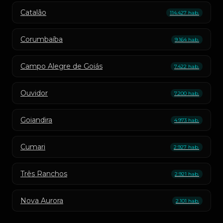
Catalão
114.427 hab.
Corumbaíba
9.164 hab.
Campo Alegre de Goiás
7.422 hab.
Ouvidor
7.200 hab.
Goiandira
4.973 hab.
Cumari
2.927 hab.
Três Ranchos
2.921 hab.
Nova Aurora
2.101 hab.