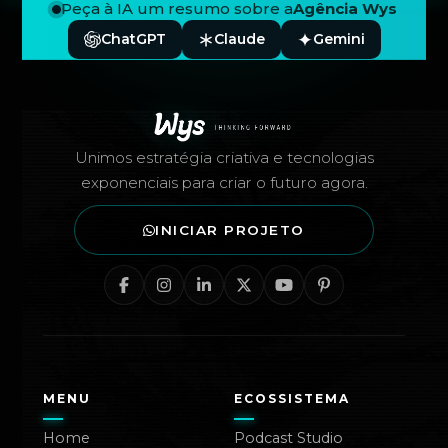
Peça à IA um resumo sobre a
Agência Wys
ChatGPT
Claude
Gemini
Rodapé — Agência Wys
Unimos estratégia criativa e tecnologias
exponenciais para criar o futuro agora.
INICIAR PROJETO
MENU
ECOSSISTEMA
Home
Podcast Studio