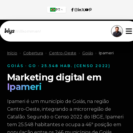
PT
Willkommen!
Início
›
Cobertura
›
Centro-Oeste
›
Goiás
›
Ipameri
GOIÁS · GO · 25.548 HAB. (CENSO 2022)
Marketing digital em
Ipameri
Ipameri é um município de Goiás, na região
Centro-Oeste, integrando a microrregião de
Catalão. Segundo o Censo 2022 do IBGE, Ipameri
tem 25.548 habitantes e ocupa a 46ª posição em
população entre os 246 municípios de Goiás.