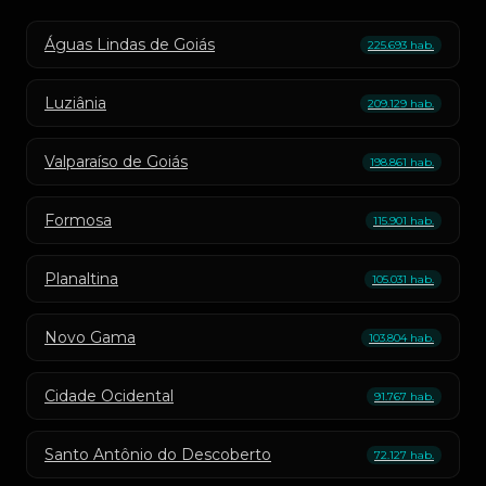
Águas Lindas de Goiás
225.693 hab.
Luziânia
209.129 hab.
Valparaíso de Goiás
198.861 hab.
Formosa
115.901 hab.
Planaltina
105.031 hab.
Novo Gama
103.804 hab.
Cidade Ocidental
91.767 hab.
Santo Antônio do Descoberto
72.127 hab.