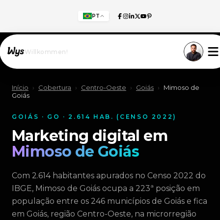
PT
Willkommen!
Início
›
Cobertura
›
Centro-Oeste
›
Goiás
›
Mimoso de
Goiás
GOIÁS · GO · 2.614 HAB. (CENSO 2022)
Marketing digital em
Mimoso de Goiás
Com 2.614 habitantes apurados no Censo 2022 do
IBGE, Mimoso de Goiás ocupa a 223ª posição em
população entre os 246 municípios de Goiás e fica
em Goiás, região Centro-Oeste, na microrregião