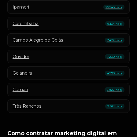
Ipameri
25.548 hab.
Corumbaíba
9.164 hab.
Campo Alegre de Goiás
7.422 hab.
Ouvidor
7.200 hab.
Goiandira
4.973 hab.
Cumari
2.927 hab.
Três Ranchos
2.921 hab.
Como contratar marketing digital em