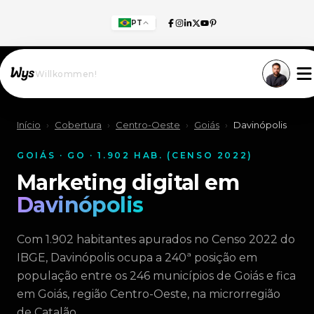
PT
Willkommen!
Início
›
Cobertura
›
Centro-Oeste
›
Goiás
›
Davinópolis
GOIÁS · GO · 1.902 HAB. (CENSO 2022)
Marketing digital em
Davinópolis
Com 1.902 habitantes apurados no Censo 2022 do
IBGE, Davinópolis ocupa a 240ª posição em
população entre os 246 municípios de Goiás e fica
em Goiás, região Centro-Oeste, na microrregião
de Catalão.