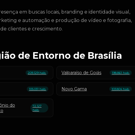
ença em buscas locais, branding e identidade visual,
arketing e automação e produção de vídeo e fotografia,
de clientes e crescimento.
ião de Entorno de Brasília
Valparaíso de Goiás
209.129 hab.
198.861 hab.
Novo Gama
105.031 hab.
103.804 hab.
ônio do
72.127
to
hab.