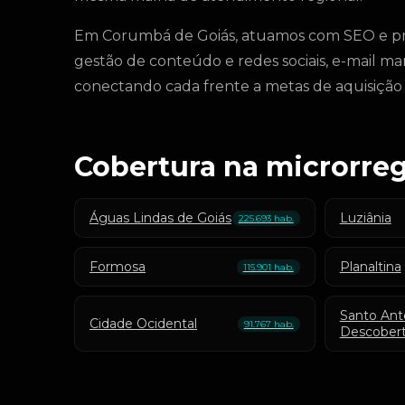
Em Corumbá de Goiás, atuamos com SEO e pres
gestão de conteúdo e redes sociais, e-mail m
conectando cada frente a metas de aquisição 
Cobertura na microrreg
Águas Lindas de Goiás
Luziânia
225.693 hab.
Formosa
Planaltina
115.901 hab.
Santo Ant
Cidade Ocidental
91.767 hab.
Descober