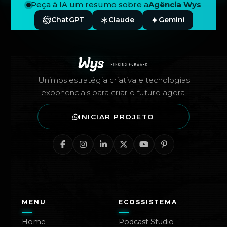
Peça à IA um resumo sobre a
Agência Wys
ChatGPT
Claude
Gemini
Rodapé — Agência Wys
Unimos estratégia criativa e tecnologias
exponenciais para criar o futuro agora.
INICIAR PROJETO
MENU
ECOSSISTEMA
Home
Podcast Studio