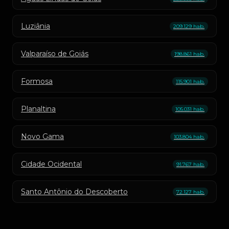
Luziânia
209.129 hab.
Valparaíso de Goiás
198.861 hab.
Formosa
115.901 hab.
Planaltina
105.031 hab.
Novo Gama
103.804 hab.
Cidade Ocidental
91.767 hab.
Santo Antônio do Descoberto
72.127 hab.