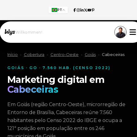
PT
Willkommen!
Início
›
Cobertura
›
Centro-Oeste
›
Goiás
›
Cabeceiras
GOIÁS · GO · 7.560 HAB. (CENSO 2022)
Marketing digital em
Cabeceiras
Em Goiás (região Centro-Oeste), microrregião de
Entorno de Brasília, Cabeceiras reúne 7.560
habitantes pelo Censo 2022 do IBGE e ocupa a
121ª posição em população entre os 246
municípios de Goiás.