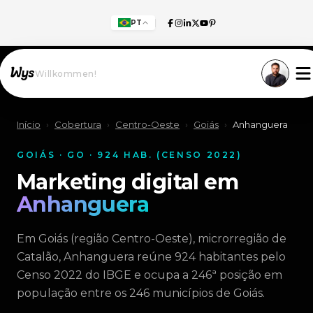
PT
Willkommen!
Início
›
Cobertura
›
Centro-Oeste
›
Goiás
›
Anhanguera
GOIÁS · GO · 924 HAB. (CENSO 2022)
Marketing digital em
Anhanguera
Em Goiás (região Centro-Oeste), microrregião de
Catalão, Anhanguera reúne 924 habitantes pelo
Censo 2022 do IBGE e ocupa a 246ª posição em
população entre os 246 municípios de Goiás.