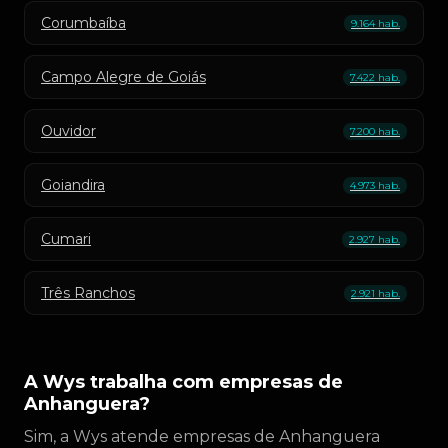
Corumbaíba
9.164 hab.
Campo Alegre de Goiás
7.422 hab.
Ouvidor
7.200 hab.
Goiandira
4.973 hab.
Cumari
2.927 hab.
Três Ranchos
2.921 hab.
A Wys trabalha com empresas de
Anhanguera?
Sim, a Wys atende empresas de Anhanguera