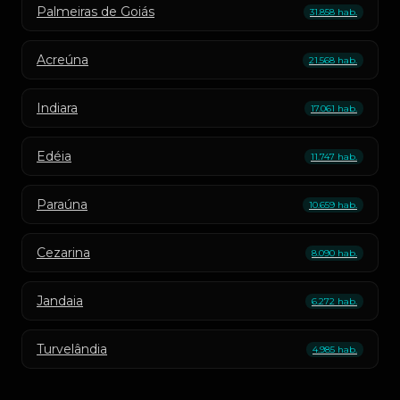
Palmeiras de Goiás
31.858 hab.
Acreúna
21.568 hab.
Indiara
17.061 hab.
Edéia
11.747 hab.
Paraúna
10.659 hab.
Cezarina
8.090 hab.
Jandaia
6.272 hab.
Turvelândia
4.985 hab.