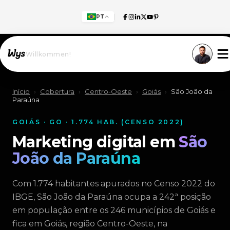
PT
Willkommen!
Início
›
Cobertura
›
Centro-Oeste
›
Goiás
›
São João da
Paraúna
GOIÁS · GO · 1.774 HAB. (CENSO 2022)
Marketing digital em
São
João da Paraúna
Com 1.774 habitantes apurados no Censo 2022 do
IBGE, São João da Paraúna ocupa a 242ª posição
em população entre os 246 municípios de Goiás e
fica em Goiás, região Centro-Oeste, na