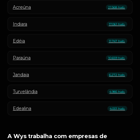
Acreúna
21.568 hab.
Indiara
17.061 hab.
Edéia
11.747 hab.
Paraúna
10.659 hab.
Jandaia
6.272 hab.
Turvelândia
4.985 hab.
Edealina
4.001 hab.
A Wys trabalha com empresas de