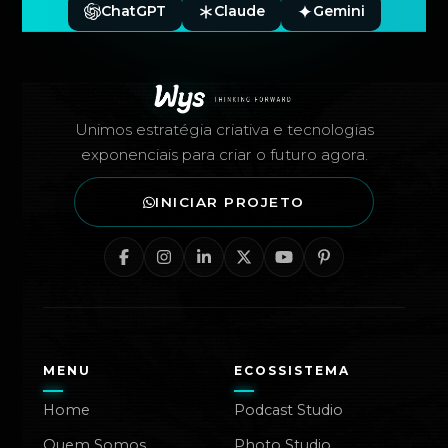
ChatGPT
Claude
Gemini
Rodapé — Agência Wys
Unimos estratégia criativa e tecnologias
exponenciais para criar o futuro agora.
INICIAR PROJETO
MENU
ECOSSISTEMA
Home
Podcast Studio
Quem Somos
Photo Studio