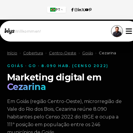
PT
Willkommen!
Início
›
Cobertura
›
Centro-Oeste
›
Goiás
›
Cezarina
GOIÁS · GO · 8.090 HAB. (CENSO 2022)
Marketing digital em
Cezarina
Em Goiás (região Centro-Oeste), microrregião de
Vale do Rio dos Bois, Cezarina reúne 8.090
habitantes pelo Censo 2022 do IBGE e ocupa a
111ª posição em população entre os 246
municípios de Goiás.