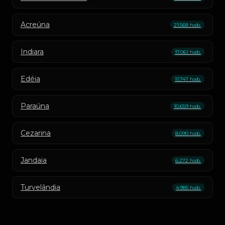
Acreúna
21.568 hab.
Indiara
17.061 hab.
Edéia
11.747 hab.
Paraúna
10.659 hab.
Cezarina
8.090 hab.
Jandaia
6.272 hab.
Turvelândia
4.985 hab.