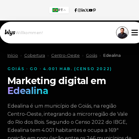
PT
Willkommen!
Início
›
Cobertura
›
Centro-Oeste
›
Goiás
›
Edealina
GOIÁS · GO · 4.001 HAB. (CENSO 2022)
Marketing digital em
Edealina
Edealina é um município de Goiás, na região
Centro-Oeste, integrando a microrregião de Vale
do Rio dos Bois. Segundo o Censo 2022 do IBGE,
Edealina tem 4.001 habitantes e ocupa a 169ª
posição em população entre os 246 municípios de