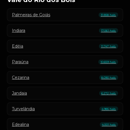
Palmeiras de Goiás
31.858 hab.
Indiara
17.061 hab.
Edéia
11.747 hab.
Paraúna
10.659 hab.
Cezarina
8.090 hab.
Jandaia
6.272 hab.
Turvelândia
4.985 hab.
Edealina
4.001 hab.