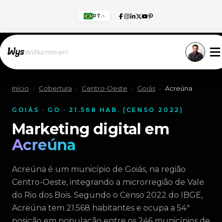
PT
Willkommen!
Início
›
Cobertura
›
Centro-Oeste
›
Goiás
›
Acreúna
GOIÁS · GO · 21.568 HAB. (CENSO 2022)
Marketing digital em
Acreúna
Acreúna é um município de Goiás, na região
Centro-Oeste, integrando a microrregião de Vale
do Rio dos Bois. Segundo o Censo 2022 do IBGE,
Acreúna tem 21.568 habitantes e ocupa a 54ª
posição em população entre os 246 municípios de