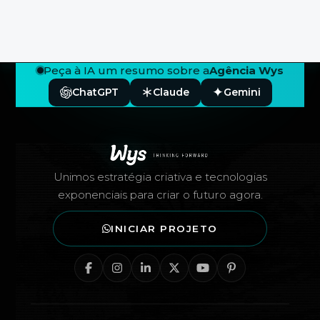
Peça à IA um resumo sobre a
Agência Wys
ChatGPT
Claude
Gemini
Rodapé — Agência Wys
Unimos estratégia criativa e tecnologias
exponenciais para criar o futuro agora.
INICIAR PROJETO