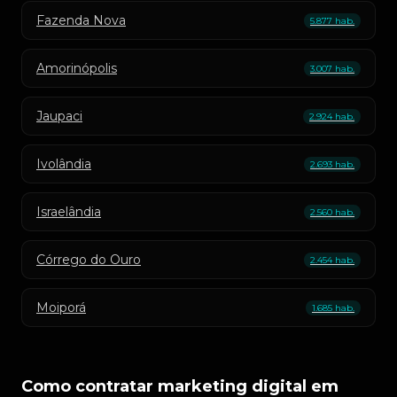
Fazenda Nova
5.877 hab.
Amorinópolis
3.007 hab.
Jaupaci
2.924 hab.
Ivolândia
2.693 hab.
Israelândia
2.560 hab.
Córrego do Ouro
2.454 hab.
Moiporá
1.685 hab.
Como contratar marketing digital em