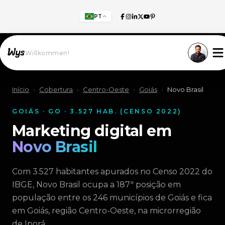
PT
Willkommen!
Início
›
Cobertura
›
Centro-Oeste
›
Goiás
›
Novo Brasil
GOIÁS · GO · 3.527 HAB. (CENSO 2022)
Marketing digital em
Novo Brasil
Com 3.527 habitantes apurados no Censo 2022 do
IBGE, Novo Brasil ocupa a 187ª posição em
população entre os 246 municípios de Goiás e fica
em Goiás, região Centro-Oeste, na microrregião
de Iporá.