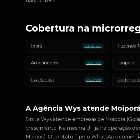
habitantes).
Cobertura na microrreg
Iporá
Fazenda 
35.684 hab.
Amorinópolis
Jaupaci
3.007 hab.
Israelândia
Córrego d
2.560 hab.
A Agência Wys atende Moipor
Sim, a Wys atende empresas de Moiporá (Goiás)
crescimento. Na mesma UF já há operação de
Moiporá. O contato é pelo WhatsApp comercia