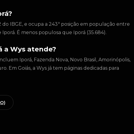
orá?
2 do IBGE, e ocupa a 243ª posição em população entre
e Iporá. É menos populosa que Iporá (35.684).
á a Wys atende?
incluem Iporá, Fazenda Nova, Novo Brasil, Amorinópolis,
Ouro. Em Goiás, a Wys já tem páginas dedicadas para
GO)