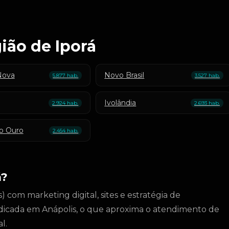
ião de Iporá
Nova
Novo Brasil
5.877 hab.
3.527 hab.
Ivolândia
2.924 hab.
2.693 hab.
o Ouro
2.454 hab.
á?
 com marketing digital, sites e estratégia de
dicada em Anápolis, o que aproxima o atendimento de
l.