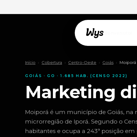
Willkommen!
Início
›
Cobertura
›
Centro-Oeste
›
Goiás
›
Moiporá
GOIÁS · GO · 1.685 HAB. (CENSO 2022)
Marketing d
Moiporá é um município de Goiás, na r
microrregião de Iporá. Segundo o Cen
habitantes e ocupa a 243ª posição em