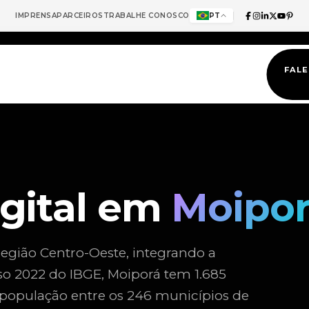
IMPRENSA
PARCEIROS
TRABALHE CONOSCO
PT
FAL
igital em
Moipo
egião Centro-Oeste, integrando a
so 2022 do IBGE, Moiporá tem 1.685
 população entre os 246 municípios de