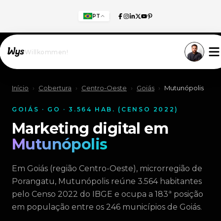
PT
Willkommen!
Início
›
Cobertura
›
Centro-Oeste
›
Goiás
›
Mutunópolis
GOIÁS · GO · 3.564 HAB. (CENSO 2022)
Marketing digital em
Mutunópolis
Em Goiás (região Centro-Oeste), microrregião de
Porangatu, Mutunópolis reúne 3.564 habitantes
pelo Censo 2022 do IBGE e ocupa a 183ª posição
em população entre os 246 municípios de Goiás.