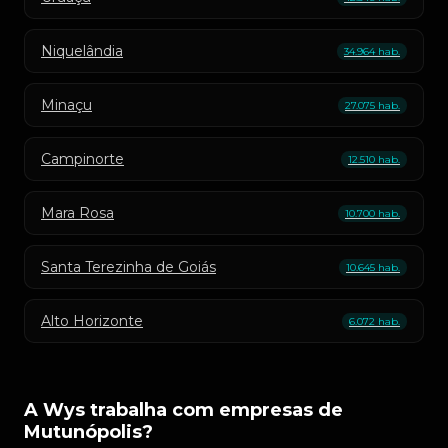
Niquelândia
34.964 hab.
Minaçu
27.075 hab.
Campinorte
12.510 hab.
Mara Rosa
10.700 hab.
Santa Terezinha de Goiás
10.645 hab.
Alto Horizonte
6.072 hab.
A Wys trabalha com empresas de
Mutunópolis?