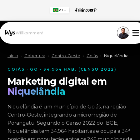
PT
Willkommen!
Início
›
Cobertura
›
Centro-Oeste
›
Goiás
›
Niquelândia
GOIÁS · GO · 34.964 HAB. (CENSO 2022)
Marketing digital em
Niquelândia
Niquelândia é um município de Goiás, na região
Centro-Oeste, integrando a microrregião de
Porangatu. Segundo o Censo 2022 do IBGE,
Niquelândia tem 34.964 habitantes e ocupa a 34ª
posição em população entre os 246 municípios de