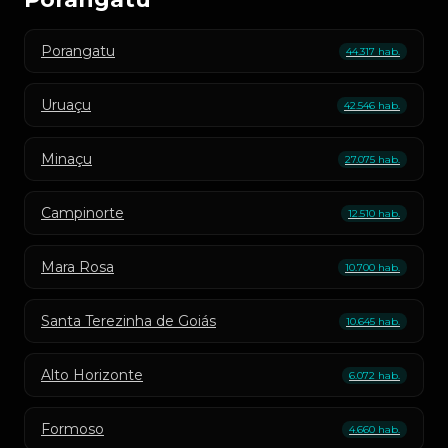
Porangatu
44.317 hab.
Uruaçu
42.546 hab.
Minaçu
27.075 hab.
Campinorte
12.510 hab.
Mara Rosa
10.700 hab.
Santa Terezinha de Goiás
10.645 hab.
Alto Horizonte
6.072 hab.
Formoso
4.660 hab.