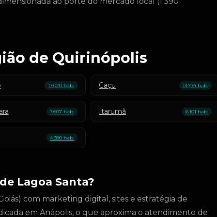
dimensionada ao porte do mercado local (1.390
ião de Quirinópolis
o
Caçu
17.020 hab.
13.774 hab.
ara
Itarumã
7.607 hab.
6.101 hab.
4.380 hab.
de Lagoa Santa?
iás) com marketing digital, sites e estratégia de
dicada em Anápolis, o que aproxima o atendimento de