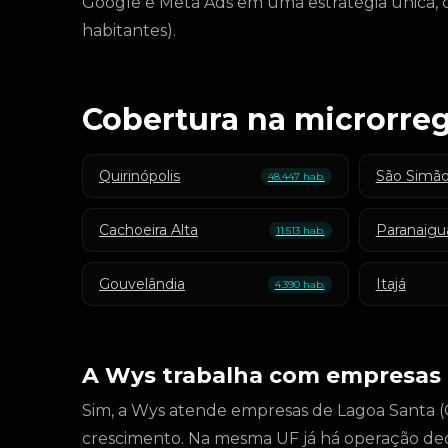
Google e Meta Ads em uma estratégia única, 
habitantes).
Cobertura na microrreg
Quirinópolis
São Simã
48.447 hab.
Cachoeira Alta
Paranaigu
11.513 hab.
Gouvelândia
Itajá
4.390 hab.
A Wys trabalha com empresas 
Sim, a Wys atende empresas de Lagoa Santa (Go
crescimento. Na mesma UF já há operação de