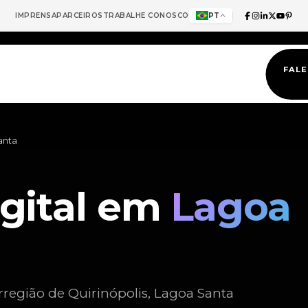
IMPRENSA
PARCEIROS
TRABALHE CONOSCO
PT
FAL
anta
igital em
Lagoa
rregião de Quirinópolis, Lagoa Santa