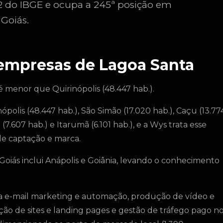
2 do IBGE e ocupa a 245ª posição em
Goiás.
 empresas de Lagoa Santa
é menor que Quirinópolis (48.447 hab.).
polis (48.447 hab.), São Simão (17.020 hab.), Caçu (13.77
 (7.607 hab.) e Itarumã (6.101 hab.), e a Wys trata esse
e captação e marca.
oiás inclui Anápolis e Goiânia, levando o conhecimento
a e-mail marketing e automação, produção de vídeo e
iação de sites e landing pages e gestão de tráfego pago n