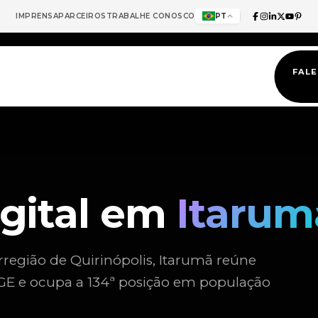
IMPRENSA
PARCEIROS
TRABALHE CONOSCO
PT
FAL
igital em
Itarum
rregião de Quirinópolis, Itarumã reúne
BGE e ocupa a 134ª posição em população