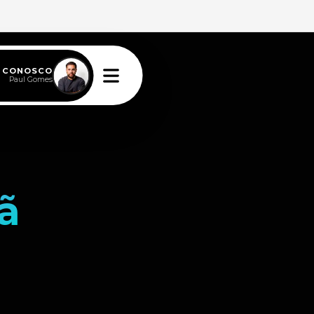
E CONOSCO
Paul Gomes
ã