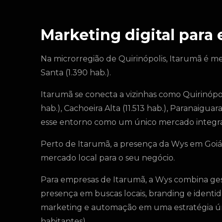
Marketing digital para
Na microrregião de Quirinópolis, Itarumã é m
Santa (1.390 hab.).
Itarumã se conecta a vizinhas como Quirinópoli
hab.), Cachoeira Alta (11.513 hab.), Paranaiguar
esse entorno como um único mercado integra
Perto de Itarumã, a presença da Wys em Goiás
mercado local para o seu negócio.
Para empresas de Itarumã, a Wys combina ges
presença em buscas locais, branding e identid
marketing e automação em uma estratégia úni
habitantes).