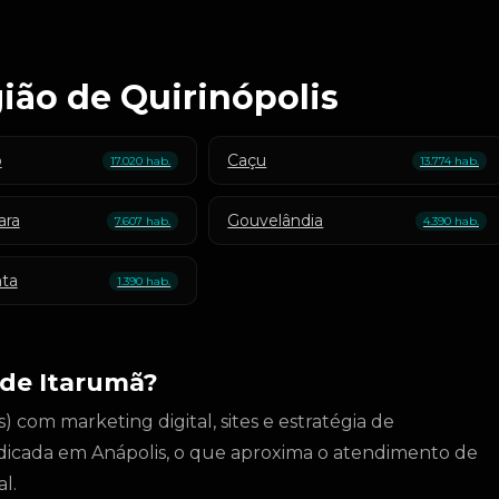
ião de Quirinópolis
o
Caçu
17.020 hab.
13.774 hab.
ara
Gouvelândia
7.607 hab.
4.390 hab.
ta
1.390 hab.
de Itarumã?
 com marketing digital, sites e estratégia de
dicada em Anápolis, o que aproxima o atendimento de
l.