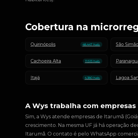
Cobertura na microrreg
Quirinópolis
São Simã
48.447 hab.
Cachoeira Alta
Paranaigu
11.513 hab.
Itajá
Lagoa San
4.380 hab.
A Wys trabalha com empresas 
Sim, a Wys atende empresas de Itarumã (Goiás)
crescimento. Na mesma UF já há operação de
Itarumã. O contato é pelo WhatsApp comercia