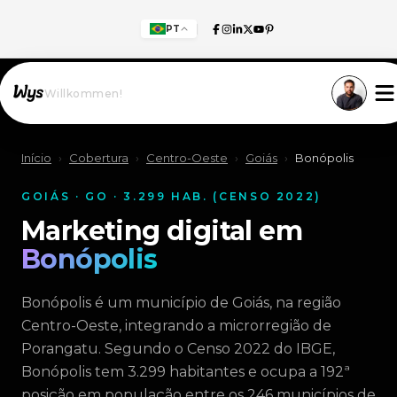
PT
Willkommen!
Início
›
Cobertura
›
Centro-Oeste
›
Goiás
›
Bonópolis
GOIÁS · GO · 3.299 HAB. (CENSO 2022)
Marketing digital em
Bonópolis
Bonópolis é um município de Goiás, na região
Centro-Oeste, integrando a microrregião de
Porangatu. Segundo o Censo 2022 do IBGE,
Bonópolis tem 3.299 habitantes e ocupa a 192ª
posição em população entre os 246 municípios de