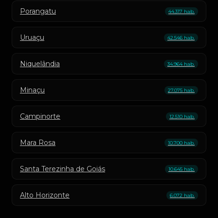
Porangatu
44.317 hab.
Uruaçu
42.546 hab.
Niquelândia
34.964 hab.
Minaçu
27.075 hab.
Campinorte
12.510 hab.
Mara Rosa
10.700 hab.
Santa Terezinha de Goiás
10.645 hab.
Alto Horizonte
6.072 hab.