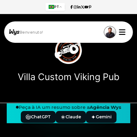
PT
Benvenuto!
Villa Custom Viking Pub
Peça à IA um resumo sobre a
Agência Wys
ChatGPT
Claude
Gemini
Rodapé — Agência Wys