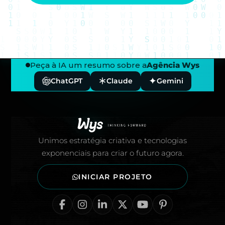
Peça à IA um resumo sobre a
Agência Wys
ChatGPT
Claude
Gemini
Rodapé — Agência Wys
Unimos estratégia criativa e tecnologias
exponenciais para criar o futuro agora.
INICIAR PROJETO