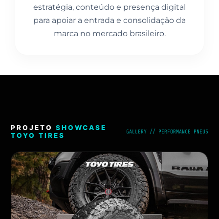
estratégia, conteúdo e presença digital
para apoiar a entrada e consolidação da
marca no mercado brasileiro.
PROJETO
SHOWCASE
GALLERY // PERFORMANCE PNEUS
TOYO TIRES