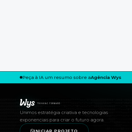
Peça à IA um resumo sobre a
Agência Wys
Rodapé — Agência Wys
Unimos estratégia criativa e tecnologias
exponenciais para criar o futuro agora.
INICIAR PROJETO