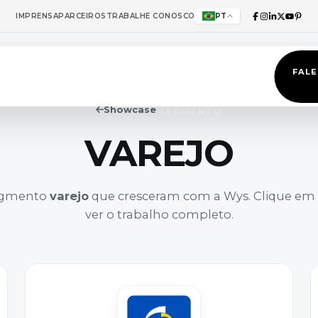
IMPRENSA
PARCEIROS
TRABALHE CONOSCO
PT
FAL
Showcase
SEGMENTO
VAREJO
egmento
varejo
que cresceram com a Wys. Clique em
ver o trabalho completo.