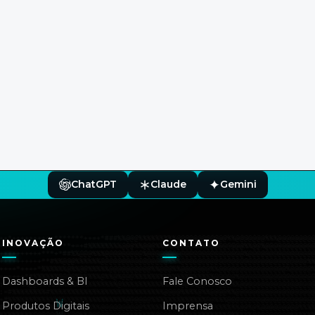
ChatGPT
Claude
Gemini
INOVAÇÃO
CONTATO
Dashboards & BI
Fale Conosco
Produtos Digitais
Imprensa