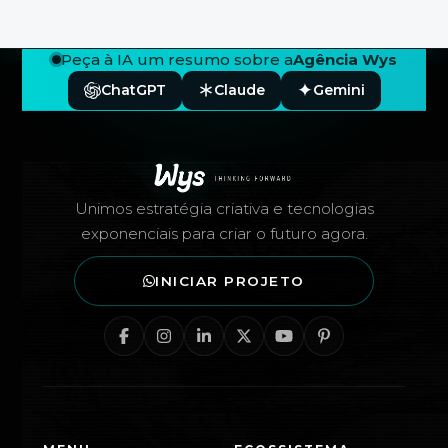
Peça à IA um resumo sobre a
Agência Wys
ChatGPT
Claude
Gemini
Rodapé — Agência Wys
Unimos estratégia criativa e tecnologias
exponenciais para criar o futuro agora.
INICIAR PROJETO