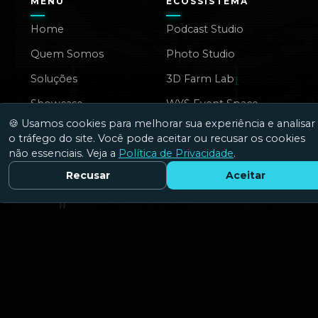
MENU
ECOSSISTEMA
Home
Podcast Studio
Quem Somos
Photo Studio
Soluções
3D Farm Lab
Showcase
WYS Event Space
🍪 Usamos cookies para melhorar sua experiência e analisar
Vídeos
o tráfego do site. Você pode aceitar ou recusar os cookies
Blog
não essenciais. Veja a
Política de Privacidade
.
Recusar
Aceitar
Fale Conosco
Cobertura
INOVAÇÃO
CONTATO
Dashboards & BI
Fale Conosco
Produtos Digitais
Imprensa
Integrações & APIs
Parceiros